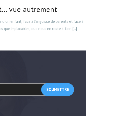
t… vue autrement
enfant, face à l’angoisse de parents et face à
cs que implacables, que nous en reste-t-il en
[...]