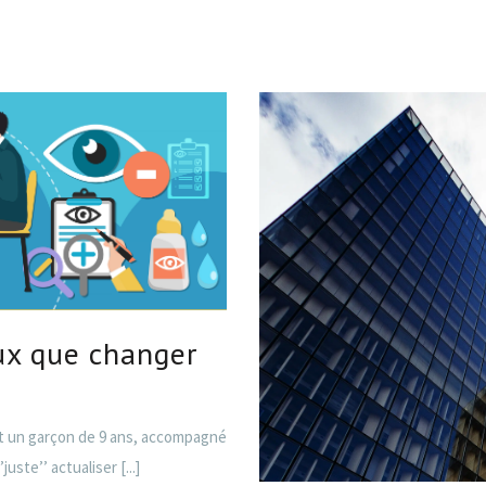
eux que changer
 un garçon de 9 ans, accompagné
’juste’’ actualiser
[...]