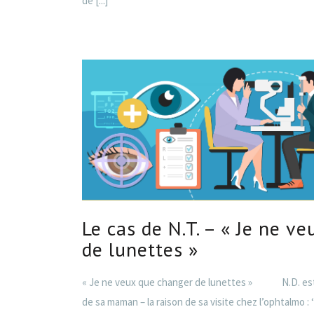
de
[...]
Le cas de N.T. – « Je ne v
de lunettes »
« Je ne veux que changer de lunettes » N.D. est
de sa maman – la raison de sa visite chez l’ophtalmo : ‘