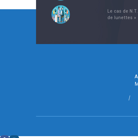
Le cas de N.T
de lunettes »
A
M