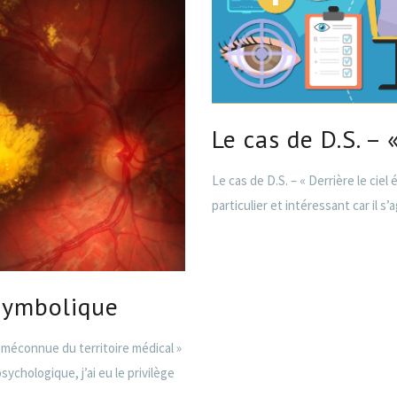
Le cas de D.S. – 
Le cas de D.S. – « Derrière le ciel
particulier et intéressant car il s’
 symbolique
e méconnue du territoire médical »
hologique, j’ai eu le privilège